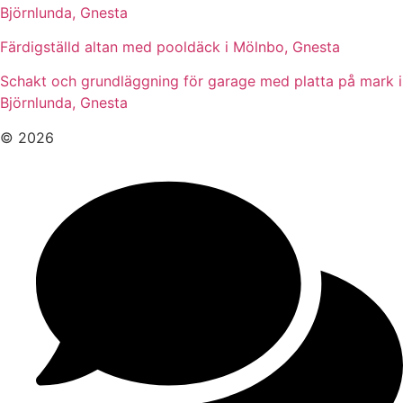
Björnlunda, Gnesta
Färdigställd altan med pooldäck i Mölnbo, Gnesta
Schakt och grundläggning för garage med platta på mark i
Björnlunda, Gnesta
© 2026