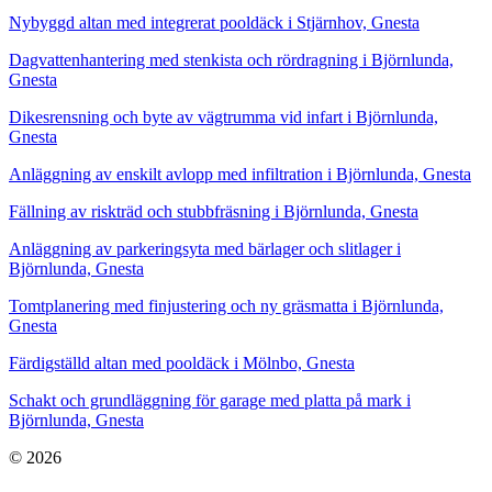
Nybyggd altan med integrerat pooldäck i Stjärnhov, Gnesta
Dagvattenhantering med stenkista och rördragning i Björnlunda,
Gnesta
Dikesrensning och byte av vägtrumma vid infart i Björnlunda,
Gnesta
Anläggning av enskilt avlopp med infiltration i Björnlunda, Gnesta
Fällning av riskträd och stubbfräsning i Björnlunda, Gnesta
Anläggning av parkeringsyta med bärlager och slitlager i
Björnlunda, Gnesta
Tomtplanering med finjustering och ny gräsmatta i Björnlunda,
Gnesta
Färdigställd altan med pooldäck i Mölnbo, Gnesta
Schakt och grundläggning för garage med platta på mark i
Björnlunda, Gnesta
© 2026