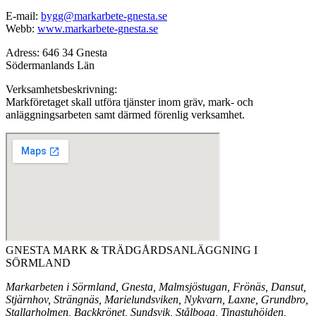
E-mail:
bygg@markarbete-gnesta.se
Webb:
www.markarbete-gnesta.se
Adress: 646 34 Gnesta
Södermanlands Län
Verksamhetsbeskrivning:
Markföretaget skall utföra tjänster inom gräv, mark- och
anläggningsarbeten samt därmed förenlig verksamhet.
GNESTA MARK & TRÄDGÅRDSANLÄGGNING I
SÖRMLAND
Markarbeten i Sörmland, Gnesta, Malmsjöstugan, Frönäs, Dansut,
Stjärnhov, Strängnäs, Marielundsviken, Nykvarn, Laxne, Grundbro,
Stallarholmen, Backkrönet, Sundsvik, Stålboga, Tingstuhöjden,