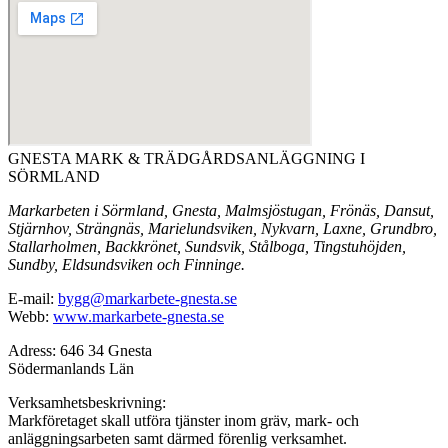
GNESTA MARK & TRÄDGÅRDSANLÄGGNING I
SÖRMLAND
Markarbeten i Sörmland, Gnesta, Malmsjöstugan, Frönäs, Dansut,
Stjärnhov, Strängnäs, Marielundsviken, Nykvarn, Laxne, Grundbro,
Stallarholmen, Backkrönet, Sundsvik, Stålboga, Tingstuhöjden,
Sundby, Eldsundsviken och Finninge.
E-mail:
bygg@markarbete-gnesta.se
Webb:
www.markarbete-gnesta.se
Adress: 646 34 Gnesta
Södermanlands Län
Verksamhetsbeskrivning:
Markföretaget skall utföra tjänster inom gräv, mark- och
anläggningsarbeten samt därmed förenlig verksamhet.