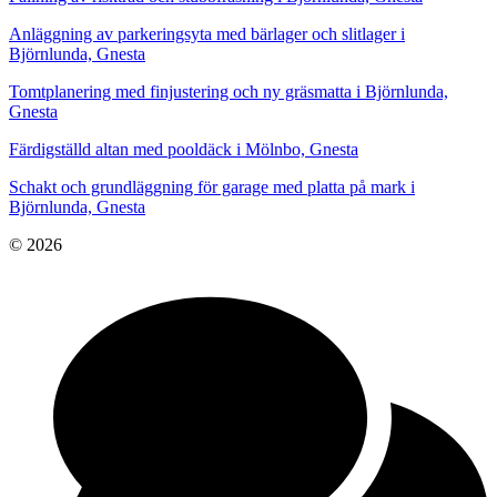
Anläggning av parkeringsyta med bärlager och slitlager i
Björnlunda, Gnesta
Tomtplanering med finjustering och ny gräsmatta i Björnlunda,
Gnesta
Färdigställd altan med pooldäck i Mölnbo, Gnesta
Schakt och grundläggning för garage med platta på mark i
Björnlunda, Gnesta
© 2026