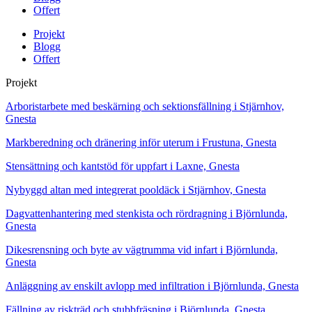
Offert
Projekt
Blogg
Offert
Projekt
Arboristarbete med beskärning och sektionsfällning i Stjärnhov,
Gnesta
Markberedning och dränering inför uterum i Frustuna, Gnesta
Stensättning och kantstöd för uppfart i Laxne, Gnesta
Nybyggd altan med integrerat pooldäck i Stjärnhov, Gnesta
Dagvattenhantering med stenkista och rördragning i Björnlunda,
Gnesta
Dikesrensning och byte av vägtrumma vid infart i Björnlunda,
Gnesta
Anläggning av enskilt avlopp med infiltration i Björnlunda, Gnesta
Fällning av riskträd och stubbfräsning i Björnlunda, Gnesta