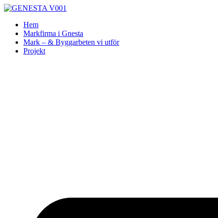
Skip
to
Hem
content
Markfirma i Gnesta
Mark – & Byggarbeten vi utför
Projekt