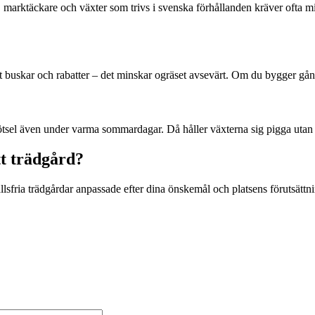
, marktäckare och växter som trivs i svenska förhållanden kräver ofta 
uskar och rabatter – det minskar ogräset avsevärt. Om du bygger gångar,
kötsel även under varma sommardagar. Då håller växterna sig pigga utan at
tt trädgård?
sfria trädgårdar anpassade efter dina önskemål och platsens förutsättnin