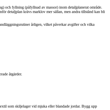
ng) och fyllning (påfyllnad av massor) inom detaljplanerat område.
r detaljplan krävs marklov mer sällan, men andra tillstånd kan bli
läggningsrutiner årligen, vilket påverkar avgifter och vilka
erade åtgärder.
textil som skiljelager vid mjuka eller blandade jordar. Bygg upp