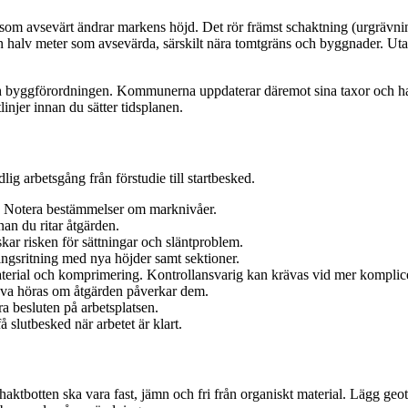
r som avsevärt ändrar markens höjd. Det rör främst schaktning (urgrävni
lv meter som avsevärda, särskilt nära tomtgräns och byggnader. Utanfö
h byggförordningen. Kommunerna uppdaterar däremot sina taxor och hand
njer innan du sätter tidsplanen.
ig arbetsgång från förstudie till startbesked.
m. Notera bestämmelser om marknivåer.
nan du ritar åtgärden.
r risken för sättningar och släntproblem.
ingsritning med nya höjder samt sektioner.
material och komprimering. Kontrollansvarig kan krävas vid mer komplic
va höras om åtgärden påverkar dem.
ra besluten på arbetsplatsen.
 slutbesked när arbetet är klart.
aktbotten ska vara fast, jämn och fri från organiskt material. Lägg geo