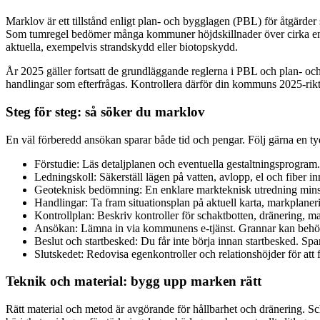
Marklov är ett tillstånd enligt plan- och bygglagen (PBL) för åtgärde
Som tumregel bedömer många kommuner höjdskillnader över cirka en ha
aktuella, exempelvis strandskydd eller biotopskydd.
År 2025 gäller fortsatt de grundläggande reglerna i PBL och plan- oc
handlingar som efterfrågas. Kontrollera därför din kommuns 2025-riktli
Steg för steg: så söker du marklov
En väl förberedd ansökan sparar både tid och pengar. Följ gärna en tydl
Förstudie: Läs detaljplanen och eventuella gestaltningsprogra
Ledningskoll: Säkerställ lägen på vatten, avlopp, el och fiber in
Geoteknisk bedömning: En enklare markteknisk utredning minska
Handlingar: Ta fram situationsplan på aktuell karta, markplaner
Kontrollplan: Beskriv kontroller för schaktbotten, dränering, 
Ansökan: Lämna in via kommunens e-tjänst. Grannar kan behö
Beslut och startbesked: Du får inte börja innan startbesked. Spa
Slutskedet: Redovisa egenkontroller och relationshöjder för att få
Teknik och material: bygg upp marken rätt
Rätt material och metod är avgörande för hållbarhet och dränering. Sch