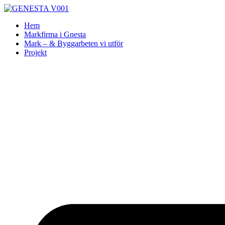
Skip
to
Hem
content
Markfirma i Gnesta
Mark – & Byggarbeten vi utför
Projekt