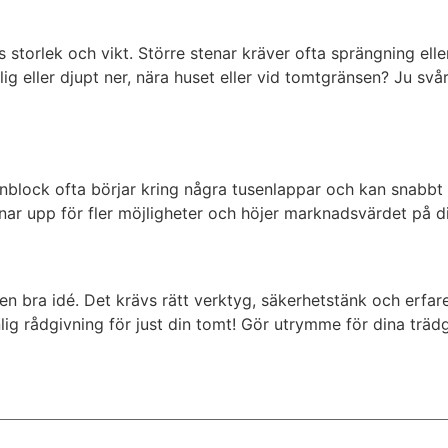
ts storlek och vikt. Större stenar kräver ofta sprängning e
nglig eller djupt ner, nära huset eller vid tomtgränsen? Ju 
tenblock ofta börjar kring några tusenlappar och kan snabb
nar upp för fler möjligheter och höjer marknadsvärdet på di
en bra idé. Det krävs rätt verktyg, säkerhetstänk och erfare
nlig rådgivning för just din tomt! Gör utrymme för dina trä