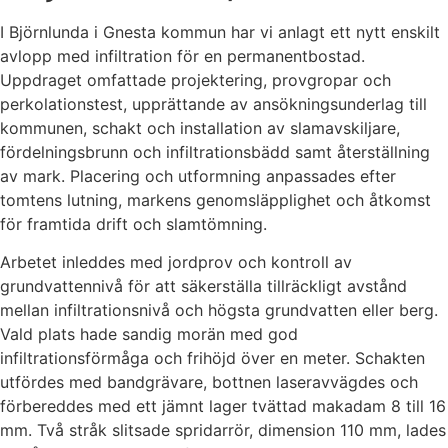
I Björnlunda i Gnesta kommun har vi anlagt ett nytt enskilt
avlopp med infiltration för en permanentbostad.
Uppdraget omfattade projektering, provgropar och
perkolationstest, upprättande av ansökningsunderlag till
kommunen, schakt och installation av slamavskiljare,
fördelningsbrunn och infiltrationsbädd samt återställning
av mark. Placering och utformning anpassades efter
tomtens lutning, markens genomsläpplighet och åtkomst
för framtida drift och slamtömning.
Arbetet inleddes med jordprov och kontroll av
grundvattennivå för att säkerställa tillräckligt avstånd
mellan infiltrationsnivå och högsta grundvatten eller berg.
Vald plats hade sandig morän med god
infiltrationsförmåga och frihöjd över en meter. Schakten
utfördes med bandgrävare, bottnen laseravvägdes och
förbereddes med ett jämnt lager tvättad makadam 8 till 16
mm. Två stråk slitsade spridarrör, dimension 110 mm, lades