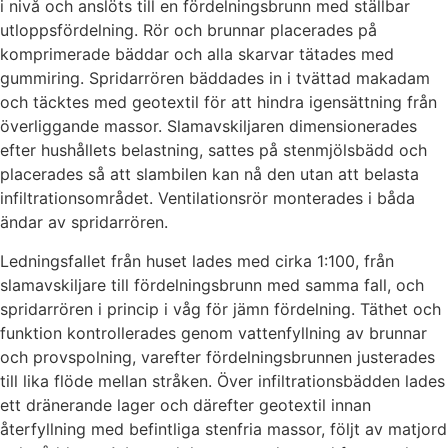
i nivå och anslöts till en fördelningsbrunn med ställbar
utloppsfördelning. Rör och brunnar placerades på
komprimerade bäddar och alla skarvar tätades med
gummiring. Spridarrören bäddades in i tvättad makadam
och täcktes med geotextil för att hindra igensättning från
överliggande massor. Slamavskiljaren dimensionerades
efter hushållets belastning, sattes på stenmjölsbädd och
placerades så att slambilen kan nå den utan att belasta
infiltrationsområdet. Ventilationsrör monterades i båda
ändar av spridarrören.
Ledningsfallet från huset lades med cirka 1:100, från
slamavskiljare till fördelningsbrunn med samma fall, och
spridarrören i princip i våg för jämn fördelning. Täthet och
funktion kontrollerades genom vattenfyllning av brunnar
och provspolning, varefter fördelningsbrunnen justerades
till lika flöde mellan stråken. Över infiltrationsbädden lades
ett dränerande lager och därefter geotextil innan
återfyllning med befintliga stenfria massor, följt av matjord