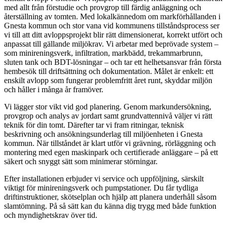
med allt från förstudie och provgrop till färdig anläggning och
återställning av tomten. Med lokalkännedom om markförhållanden i
Gnesta kommun och stor vana vid kommunens tillståndsprocess ser
vi till att ditt avloppsprojekt blir rätt dimensionerat, korrekt utfört och
anpassat till gällande miljökrav. Vi arbetar med beprövade system –
som minireningsverk, infiltration, markbädd, trekammarbrunn,
sluten tank och BDT-lösningar – och tar ett helhetsansvar från första
hembesök till driftsättning och dokumentation. Målet är enkelt: ett
enskilt avlopp som fungerar problemfritt året runt, skyddar miljön
och håller i många år framöver.
Vi lägger stor vikt vid god planering. Genom markundersökning,
provgrop och analys av jordart samt grundvattennivå väljer vi rätt
teknik för din tomt. Därefter tar vi fram ritningar, teknisk
beskrivning och ansökningsunderlag till miljöenheten i Gnesta
kommun. När tillståndet är klart utför vi grävning, rörläggning och
montering med egen maskinpark och certifierade anläggare – på ett
säkert och snyggt sätt som minimerar störningar.
Efter installationen erbjuder vi service och uppföljning, särskilt
viktigt för minireningsverk och pumpstationer. Du får tydliga
driftinstruktioner, skötselplan och hjälp att planera underhåll såsom
slamtömning. På så sätt kan du känna dig trygg med både funktion
och myndighetskrav över tid.