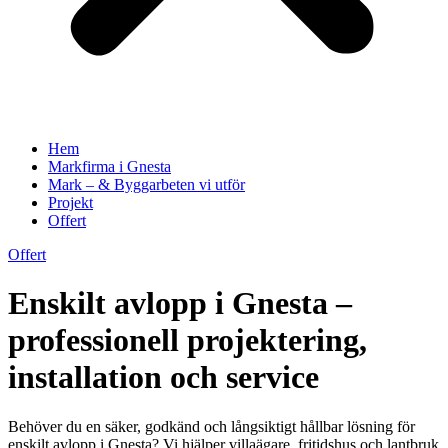
Hem
Markfirma i Gnesta
Mark – & Byggarbeten vi utför
Projekt
Offert
Offert
Enskilt avlopp i Gnesta –
professionell projektering,
installation och service
Behöver du en säker, godkänd och långsiktigt hållbar lösning för
enskilt avlopp i Gnesta? Vi hjälper villaägare, fritidshus och lantbruk