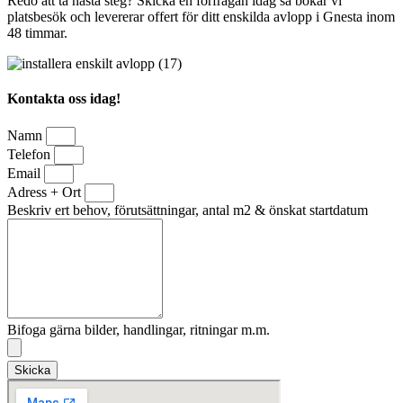
Redo att ta nästa steg? Skicka en förfrågan idag så bokar vi
platsbesök och levererar offert för ditt enskilda avlopp i Gnesta inom
48 timmar.
Kontakta oss idag!
Namn
Telefon
Email
Adress + Ort
Beskriv ert behov, förutsättningar, antal m2 & önskat startdatum
Bifoga gärna bilder, handlingar, ritningar m.m.
Skicka