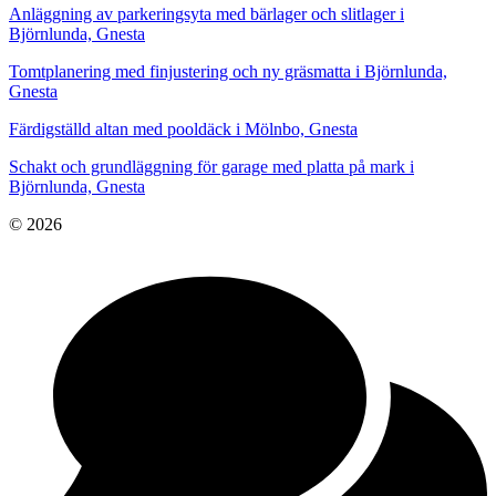
Anläggning av parkeringsyta med bärlager och slitlager i
Björnlunda, Gnesta
Tomtplanering med finjustering och ny gräsmatta i Björnlunda,
Gnesta
Färdigställd altan med pooldäck i Mölnbo, Gnesta
Schakt och grundläggning för garage med platta på mark i
Björnlunda, Gnesta
© 2026