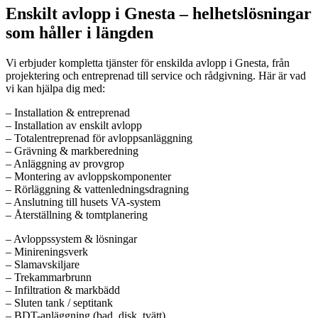
Enskilt avlopp i Gnesta – helhetslösningar
som håller i längden
Vi erbjuder kompletta tjänster för enskilda avlopp i Gnesta, från
projektering och entreprenad till service och rådgivning. Här är vad
vi kan hjälpa dig med:
– Installation & entreprenad
– Installation av enskilt avlopp
– Totalentreprenad för avloppsanläggning
– Grävning & markberedning
– Anläggning av provgrop
– Montering av avloppskomponenter
– Rörläggning & vattenledningsdragning
– Anslutning till husets VA-system
– Återställning & tomtplanering
– Avloppssystem & lösningar
– Minireningsverk
– Slamavskiljare
– Trekammarbrunn
– Infiltration & markbädd
– Sluten tank / septitank
– BDT-anläggning (bad, disk, tvätt)