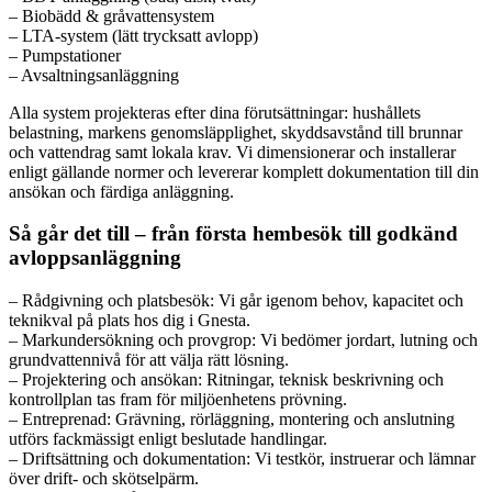
– Biobädd & gråvattensystem
– LTA-system (lätt trycksatt avlopp)
– Pumpstationer
– Avsaltningsanläggning
Alla system projekteras efter dina förutsättningar: hushållets
belastning, markens genomsläpplighet, skyddsavstånd till brunnar
och vattendrag samt lokala krav. Vi dimensionerar och installerar
enligt gällande normer och levererar komplett dokumentation till din
ansökan och färdiga anläggning.
Så går det till – från första hembesök till godkänd
avloppsanläggning
– Rådgivning och platsbesök: Vi går igenom behov, kapacitet och
teknikval på plats hos dig i Gnesta.
– Markundersökning och provgrop: Vi bedömer jordart, lutning och
grundvattennivå för att välja rätt lösning.
– Projektering och ansökan: Ritningar, teknisk beskrivning och
kontrollplan tas fram för miljöenhetens prövning.
– Entreprenad: Grävning, rörläggning, montering och anslutning
utförs fackmässigt enligt beslutade handlingar.
– Driftsättning och dokumentation: Vi testkör, instruerar och lämnar
över drift- och skötselpärm.