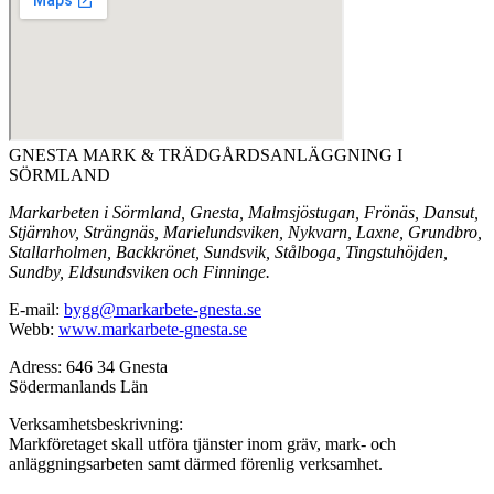
GNESTA MARK & TRÄDGÅRDSANLÄGGNING I
SÖRMLAND
Markarbeten i Sörmland, Gnesta, Malmsjöstugan, Frönäs, Dansut,
Stjärnhov, Strängnäs, Marielundsviken, Nykvarn, Laxne, Grundbro,
Stallarholmen, Backkrönet, Sundsvik, Stålboga, Tingstuhöjden,
Sundby, Eldsundsviken och Finninge.
E-mail:
bygg@markarbete-gnesta.se
Webb:
www.markarbete-gnesta.se
Adress: 646 34 Gnesta
Södermanlands Län
Verksamhetsbeskrivning:
Markföretaget skall utföra tjänster inom gräv, mark- och
anläggningsarbeten samt därmed förenlig verksamhet.