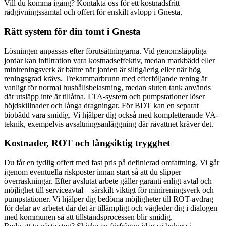
Vill du komma igång? Kontakta oss för ett kostnadsfritt
rådgivningssamtal och offert för enskilt avlopp i Gnesta.
Rätt system för din tomt i Gnesta
Lösningen anpassas efter förutsättningarna. Vid genomsläppliga
jordar kan infiltration vara kostnadseffektiv, medan markbädd eller
minireningsverk är bättre när jorden är siltig/lerig eller när hög
reningsgrad krävs. Trekammarbrunn med efterföljande rening är
vanligt för normal hushållsbelastning, medan sluten tank används
där utsläpp inte är tillåtna. LTA-system och pumpstationer löser
höjdskillnader och långa dragningar. För BDT kan en separat
biobädd vara smidig. Vi hjälper dig också med kompletterande VA-
teknik, exempelvis avsaltningsanläggning där råvattnet kräver det.
Kostnader, ROT och långsiktig trygghet
Du får en tydlig offert med fast pris på definierad omfattning. Vi går
igenom eventuella riskposter innan start så att du slipper
överraskningar. Efter avslutat arbete gäller garanti enligt avtal och
möjlighet till serviceavtal – särskilt viktigt för minireningsverk och
pumpstationer. Vi hjälper dig bedöma möjligheter till ROT-avdrag
för delar av arbetet där det är tillämpligt och vägleder dig i dialogen
med kommunen så att tillståndsprocessen blir smidig.